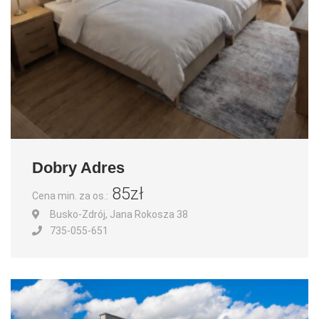
Dobry Adres
85zł
Cena min. za os.:
Busko-Zdrój, Jana Rokosza 38
735-055-651