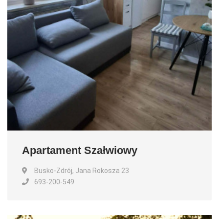
Apartament Szałwiowy
Busko-Zdrój, Jana Rokosza 23
693-200-549