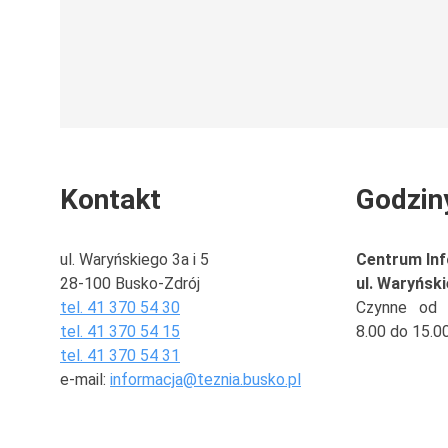
Kontakt
Godzin
ul. Waryńskiego 3a i 5
Centrum Inf
28-100 Busko-Zdrój
ul. Waryńsk
tel. 41 370 54 30
Czynne od p
tel. 41 370 54 15
8.00 do 15.0
tel. 41 370 54 31
e-mail:
informacja@teznia.busko.pl