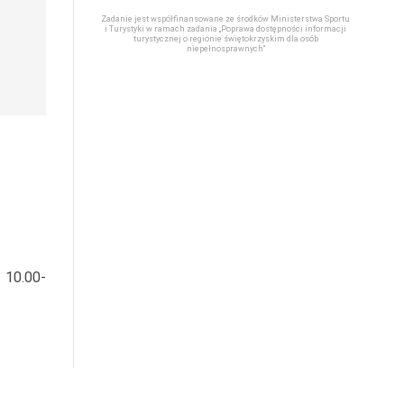
Zadanie jest współfinansowane ze środków Ministerstwa Sportu
i Turystyki w ramach zadania „Poprawa dostępności informacji
turystycznej o regionie świętokrzyskim dla osób
niepełnosprawnych“
 10.00-