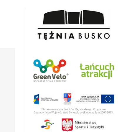
Sfinansowano ze Środków Regionalnego Programu
Operacyjnego Województwa Świętokrzyskiego na lata 2007-2013.