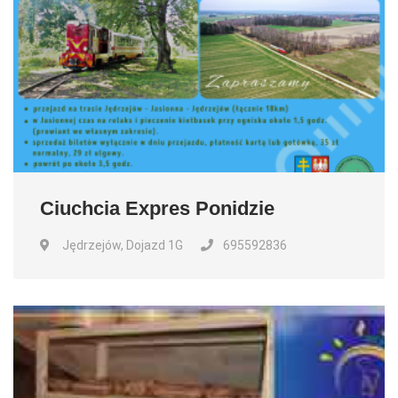
Ciuchcia Expres Ponidzie
Jędrzejów, Dojazd 1G
695592836