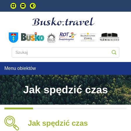
Przejdź
do
treści
głownej
Menu obiektów
Jak spędzić czas
Jak spędzić czas