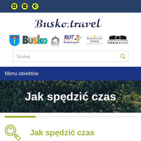
Przejdź
do
treści
głownej
Menu obiektów
Jak spędzić czas
Jak spędzić czas