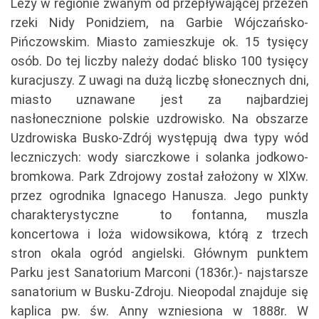
Leży w regionie zwanym od przepływającej przezeń
rzeki Nidy Ponidziem, na Garbie Wójczańsko-
Pińczowskim. Miasto zamieszkuje ok. 15 tysięcy
osób. Do tej liczby należy dodać blisko 100 tysięcy
kuracjuszy. Z uwagi na dużą liczbę słonecznych dni,
miasto uznawane jest za najbardziej
nasłonecznione polskie uzdrowisko. Na obszarze
Uzdrowiska Busko-Zdrój występują dwa typy wód
leczniczych: wody siarczkowe i solanka jodkowo-
bromkowa. Park Zdrojowy został założony w XlXw.
przez ogrodnika Ignacego Hanusza. Jego punkty
charakterystyczne to fontanna, muszla
koncertowa i loża widowsikowa, którą z trzech
stron okala ogród angielski. Głównym punktem
Parku jest Sanatorium Marconi (1836r.)- najstarsze
sanatorium w Busku-Zdroju. Nieopodal znajduje się
kaplica pw. św. Anny wzniesiona w 1888r. W