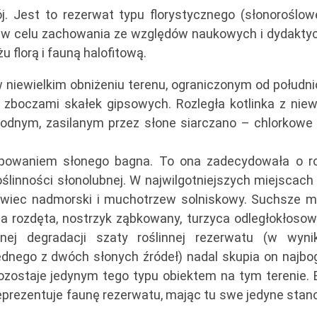
j. Jest to rezerwat typu florystycznego (słonoroślow
r. w celu zachowania ze względów naukowych i dydakty
 florą i fauną halofitową.
 niewielkim obniżeniu terenu, ograniczonym od połudn
boczami skałek gipsowych. Rozległa kotlinka z niewi
odnym, zasilanym przez słone siarczano – chlorkowe 
tępowaniem słonego bagna. To ona zadecydowała o r
oślinności słonolubnej. W najwilgotniejszych miejscach
owiec nadmorski i muchotrzew solniskowy. Suchsze mi
na rozdęta, nostrzyk ząbkowany, turzyca odległokłosow
ej degradacji szaty roślinnej rezerwatu (w wyni
ednego z dwóch słonych źródeł) nadal skupia on najbo
i pozostaje jedynym tego typu obiektem na tym terenie.
reprezentuje faunę rezerwatu, mając tu swe jedyne sta