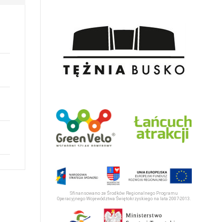
Sfinansowano ze Środków Regionalnego Programu
Operacyjnego Województwa Świętokrzyskiego na lata 2007-2013.