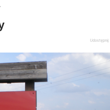
Y
y
Udostępnij: