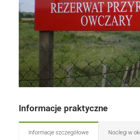
Rezerwat Owczary
Piotr Szumilas
Informacje praktyczne
Informacje szczegółowe
Noclegi w ok