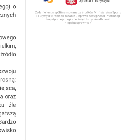
ego) o
Zadanie jest współfinansowane ze środków Ministerstwa Sportu
cznych
i Turystyki w ramach zadania „Poprawa dostępności informacji
turystycznej o regionie świętokrzyskim dla osób
niepełnosprawnych“
iowego
elkim,
źródło
ozwoju
 rosną:
ejsca,
a oraz
ku źle
gatszą
 Bardzo
nowisko