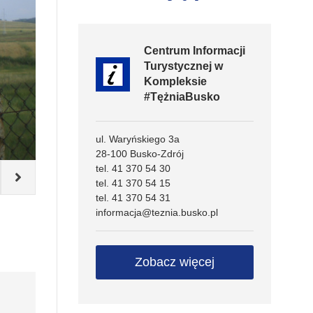
Centrum Informacji
Turystycznej w
Kompleksie
#TężniaBusko
ul. Waryńskiego 3a
28-100 Busko-Zdrój
tel. 41 370 54 30
Rezerwat Owczary
tel. 41 370 54 15
Piotr Szumilas
tel. 41 370 54 31
informacja@teznia.busko.pl
Zobacz więcej