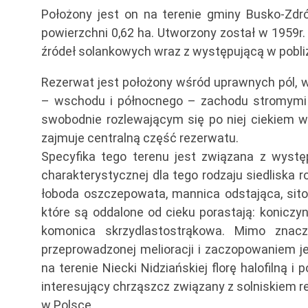
Położony jest on na terenie gminy Busko-Zdró
powierzchni 0,62 ha. Utworzony został w 1959
źródeł solankowych wraz z występującą w pobliżu
Rezerwat jest położony wśród uprawnych pól, w
– wschodu i północnego – zachodu stromymi z
swobodnie rozlewającym się po niej ciekiem w
zajmuje centralną część rezerwatu.
Specyfika tego terenu jest związana z wys
charakterystycznej dla tego rodzaju siedliska r
łoboda oszczepowata, mannica odstająca, sit
które są oddalone od cieku porastają: koniczy
komonica skrzydlastostrąkowa. Mimo znaczn
przeprowadzonej melioracji i zaczopowaniem j
na terenie Niecki Nidziańskiej florę halofilną 
interesujący chrząszcz związany z solniskiem 
w Polsce.