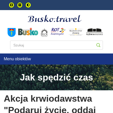
Przejdź
do
treści
głownej
Menu obiektów
Jak spędzić czas
Akcja krwiodawstwa
"Podaruj życie, oddaj