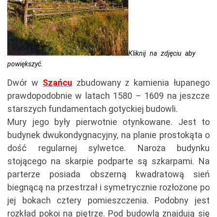
Kliknij na zdjęciu aby
powiększyć.
Dwór w
Szańcu
zbudowany z kamienia łupanego
prawdopodobnie w latach 1580 – 1609 na jeszcze
starszych fundamentach gotyckiej budowli.
Mury jego były pierwotnie otynkowane. Jest to
budynek dwukondygnacyjny, na planie prostokąta o
dość regularnej sylwetce. Naroża budynku
stojącego na skarpie podparte są szkarpami. Na
parterze posiada obszerną kwadratową sień
biegnącą na przestrzał i symetrycznie rozłożone po
jej bokach cztery pomieszczenia. Podobny jest
rozkład pokoi na piętrze. Pod budowlą znajdują się