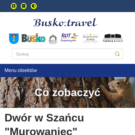
Przejdź
do
treści
głownej
Menu obiektów
Co zobaczyć
Dwór w Szańcu
"Murowaniec"