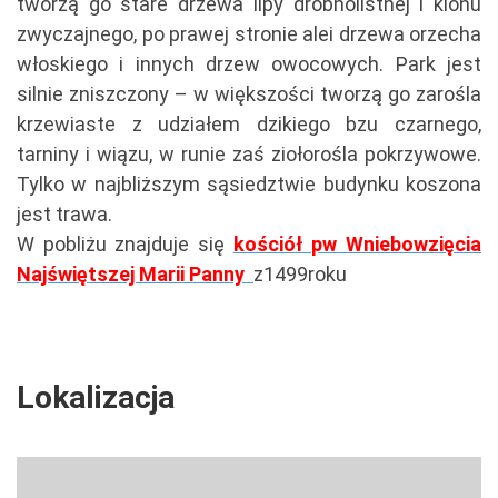
tworzą go stare drzewa lipy drobnolistnej i klonu
zwyczajnego, po prawej stronie alei drzewa orzecha
włoskiego i innych drzew owocowych. Park jest
silnie zniszczony – w większości tworzą go zarośla
krzewiaste z udziałem dzikiego bzu czarnego,
tarniny i wiązu, w runie zaś ziołorośla pokrzywowe.
Tylko w najbliższym sąsiedztwie budynku koszona
jest trawa.
W pobliżu znajduje się
kościół pw Wniebowzięcia
Najświętszej Marii Panny
z1499roku
Lokalizacja