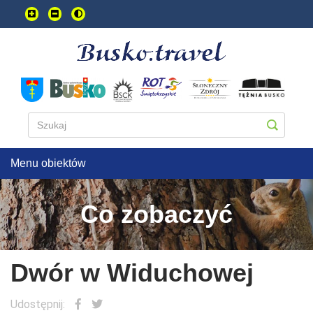
Przejdź
do
treści
głownej
Menu obiektów
Co zobaczyć
Dwór w Widuchowej
Udostępnij: