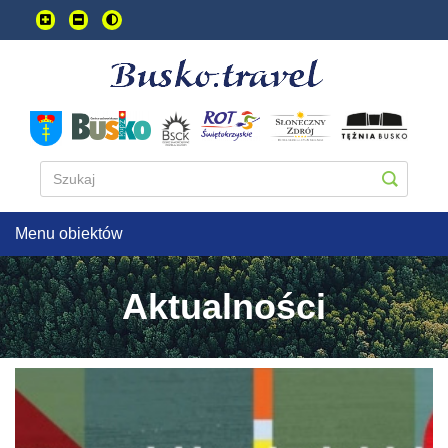
Przejdź
do
treści
głownej
Menu obiektów
Aktualności