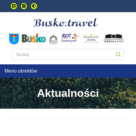
Przejdź
do
treści
głownej
Menu obiektów
Aktualności