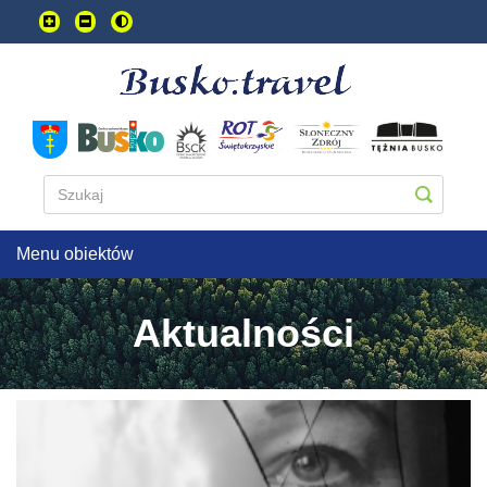
Przejdź
do
treści
głownej
Menu obiektów
Aktualności