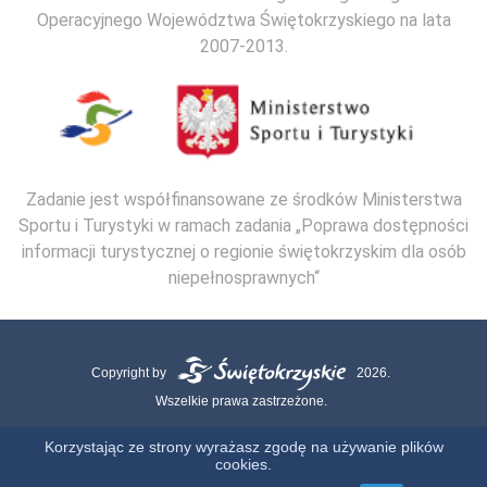
Operacyjnego Województwa Świętokrzyskiego na lata
2007-2013.
Zadanie jest współfinansowane ze środków Ministerstwa
Sportu i Turystyki w ramach zadania „Poprawa dostępności
informacji turystycznej o regionie świętokrzyskim dla osób
niepełnosprawnych“
Copyright by
2026.
Wszelkie prawa zastrzeżone.
Mapa strony
Kontakt
Polityka Cookies
Polityka Prywatności
Korzystając ze strony wyrażasz zgodę na używanie plików
cookies.
Realizacja: