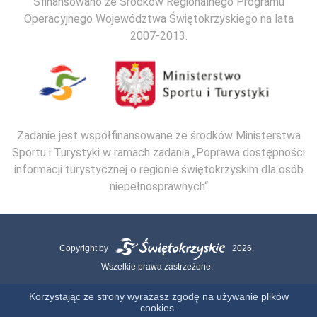
Sfinansowano ze Środków Regionalnego Programu
Operacyjnego Województwa Świętokrzyskiego na lata
2007-2013.
Zadanie jest współfinansowane ze środków Ministerstwa
Sportu i Turystyki w ramach zadania „Poprawa dostępności
informacji turystycznej o regionie świętokrzyskim dla osób
niepełnosprawnych“
Copyright by
2026.
Wszelkie prawa zastrzeżone.
Mapa strony
Kontakt
Polityka Cookies
Polityka Prywatności
Korzystając ze strony wyrażasz zgodę na używanie plików
cookies.
Realizacja: