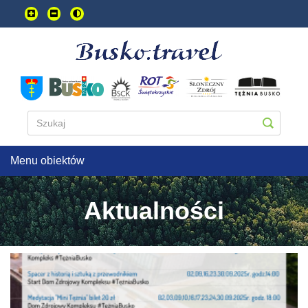
Przejdź
do
treści
głownej
Menu obiektów
Aktualności