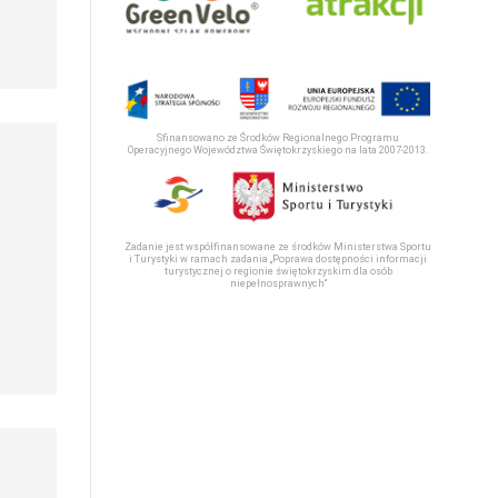
Sfinansowano ze Środków Regionalnego Programu
Operacyjnego Województwa Świętokrzyskiego na lata 2007-2013.
Zadanie jest współfinansowane ze środków Ministerstwa Sportu
i Turystyki w ramach zadania „Poprawa dostępności informacji
turystycznej o regionie świętokrzyskim dla osób
niepełnosprawnych“