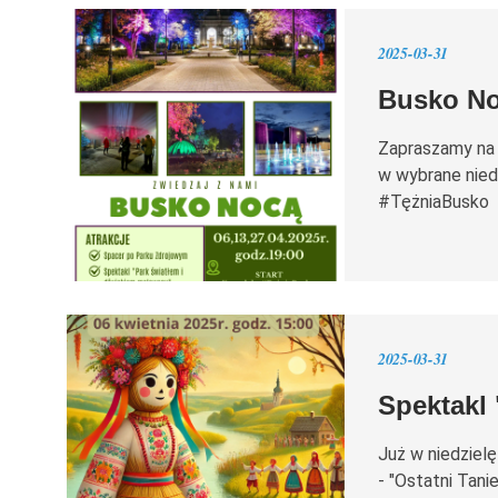
2025-03-31
Busko No
Zapraszamy na
w wybrane nied
#TężniaBusko
2025-03-31
Spektakl 
Już w niedzielę
- "Ostatni Tani