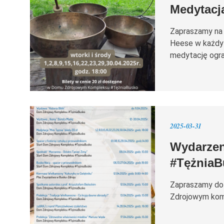
Medytacja
Zapraszamy na 
Heese w każdy 
medytację ogra
2025-03-31
Wydarzen
#TężniaB
Zapraszamy do 
Zdrojowym kom