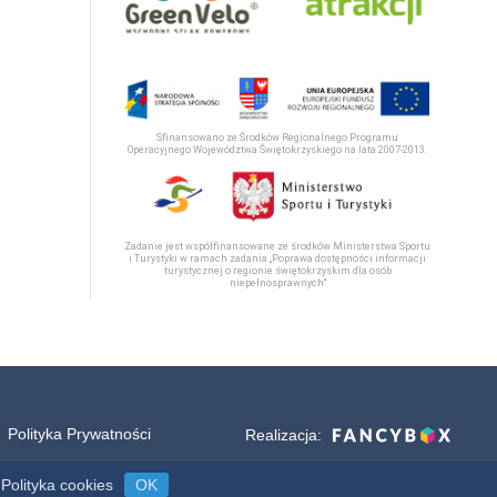
Sfinansowano ze Środków Regionalnego Programu
Operacyjnego Województwa Świętokrzyskiego na lata 2007-2013.
Zadanie jest współfinansowane ze środków Ministerstwa Sportu
i Turystyki w ramach zadania „Poprawa dostępności informacji
turystycznej o regionie świętokrzyskim dla osób
niepełnosprawnych“
Polityka Prywatności
Realizacja:
Polityka cookies
OK