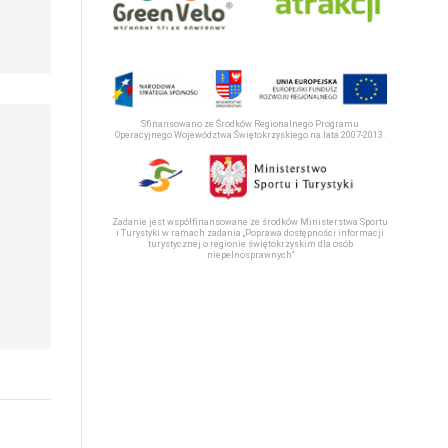
Sfinansowano ze Środków Regionalnego Programu
Operacyjnego Województwa Świętokrzyskiego na lata 2007-2013.
Zadanie jest współfinansowane ze środków Ministerstwa Sportu
i Turystyki w ramach zadania „Poprawa dostępności informacji
turystycznej o regionie świętokrzyskim dla osób
niepełnosprawnych“