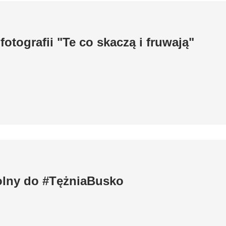
otografii "Te co skaczą i fruwają"
lny do #TężniaBusko