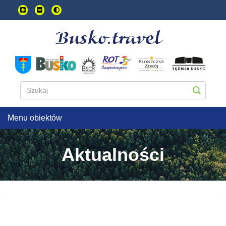
Przejdź
do
treści
głownej
Menu obiektów
Aktualności