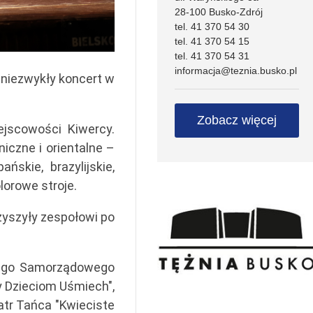
28-100 Busko-Zdrój
tel. 41 370 54 30
tel. 41 370 54 15
tel. 41 370 54 31
informacja@teznia.busko.pl
niezwykły koncert w
Zobacz więcej
jscowości Kiwercy.
czne i orientalne –
ńskie, brazylijskie,
lorowe stroje.
zyszyły zespołowi po
iego Samorządowego
y Dzieciom Uśmiech",
atr Tańca "Kwieciste