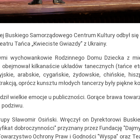
ej Buskiego Samorządowego Centrum Kultury odbył się 
tru Tańca „Kwieciste Gwiazdy” z Ukrainy.
nymi wychowankowie Rodzinnego Domu Dziecka z mie
obejmował kilkanaście układów tanecznych (tańce etni
jskie, arabskie, cygańskie, żydowskie, chińskie, hiszpa
trakcją, oprócz kunsztu młodych tancerzy były piękne ko
ł wielkie emocje u publiczności. Gorące brawa towar
 podziwu.
py Sławomir Osiński. Wręczył on Dyrektorowi Busk
yfikat dobroczynności" przyznany przez Fundację "Dajm
 Towarzystwo Ochrony Praw i Godności "Wyspa" oraz Te