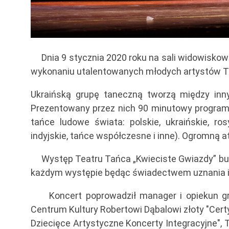
Dnia 9 stycznia 2020 roku na sali widowiskow
wykonaniu utalentowanych młodych artystów Tea
Ukraińską grupę taneczną tworzą między in
Prezentowany przez nich 90 minutowy program 
tańce ludowe świata: polskie, ukraińskie, rosy
indyjskie, tańce współczesne i inne). Ogromną a
Występ Teatru Tańca „Kwieciste Gwiazdy” budzi
każdym występie będąc świadectwem uznania i
Koncert poprowadził manager i opiekun gru
Centrum Kultury Robertowi Dąbalowi złoty "Cert
Dziecięce Artystyczne Koncerty Integracyjne",