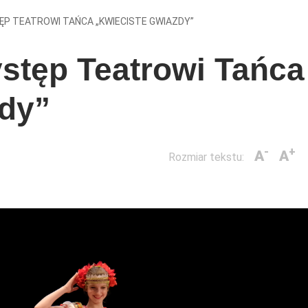
ĘP TEATROWI TAŃCA „KWIECISTE GWIAZDY”
stęp Teatrowi Tańca
zdy”
-
+
A
A
Rozmiar tekstu: