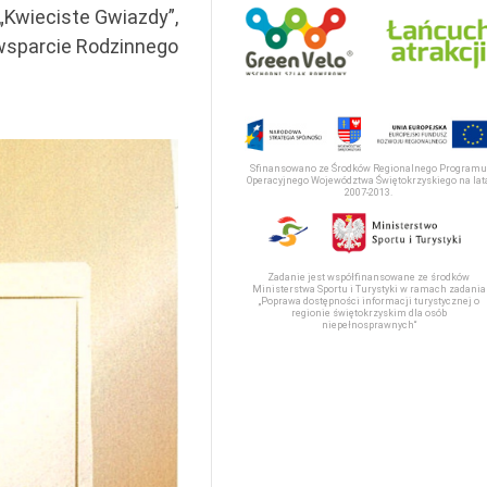
 „Kwieciste Gwiazdy”,
 wsparcie Rodzinnego
Sfinansowano ze Środków Regionalnego Programu
Operacyjnego Województwa Świętokrzyskiego na lat
2007-2013.
Zadanie jest współfinansowane ze środków
Ministerstwa Sportu i Turystyki w ramach zadania
„Poprawa dostępności informacji turystycznej o
regionie świętokrzyskim dla osób
niepełnosprawnych“