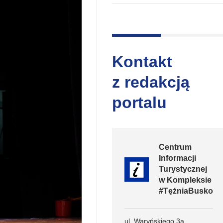
Kontakt
z redakcją
portalu
Centrum
Informacji
Turystycznej
w Kompleksie
#TężniaBusko
ul. Waryńskiego 3a