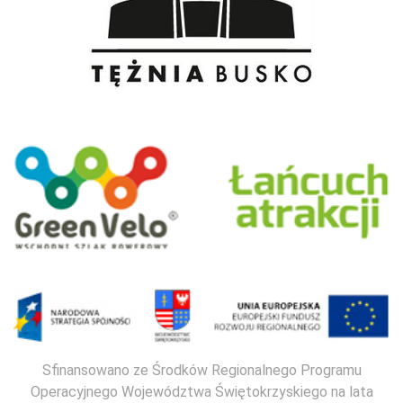
Sfinansowano ze Środków Regionalnego Programu
Operacyjnego Województwa Świętokrzyskiego na lata