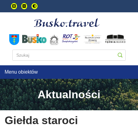
Przejdź
do
treści
głownej
Menu obiektów
Aktualności
Giełda staroci