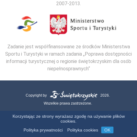
2007-2013.
Zadanie jest współfinansowane ze środków Ministerstwa
Sportu i Turystyki w ramach zadania „Poprawa dostępności
informacji turystycznej o regionie świętokrzyskim dla osób
niepełnosprawnych“
Copyright by
2026.
Wszelkie prawa zastrzeżone.
Mapa strony
Kontakt
Polityka Cookies
Polityka Prywatności
Korzystając ze strony wyrażasz zgodę na używanie plików
cookies.
Realizacja:
Polityka prywatności
Polityka cookies
OK