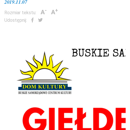
2019.11.07
-
+
A
A
Rozmiar tekstu:
Udostępnij: