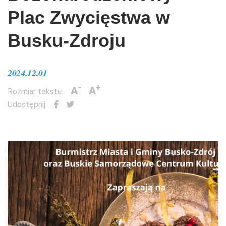
Plac Zwycięstwa w
Busku-Zdroju
2024.12.01
-
+
A
A
Rozmiar tekstu:
Udostępnij: