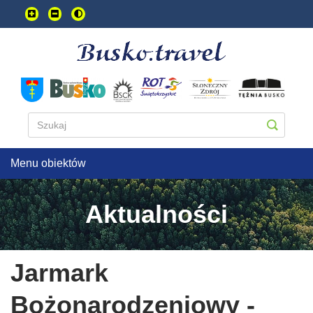
Przejdź
do
treści
głownej
Menu obiektów
Aktualności
Jarmark
Bożonarodzeniowy -