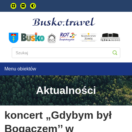
Przejdź
do
treści
głownej
Menu obiektów
Aktualności
koncert „Gdybym był
Bogaczem’’ w