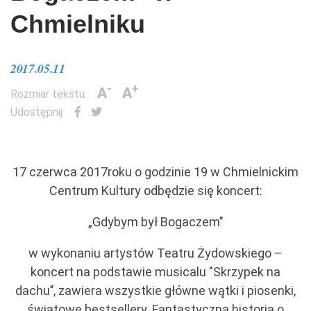
Chmielniku
2017.05.11
-
+
A
A
Rozmiar tekstu:
Udostępnij:
17 czerwca 2017roku o godzinie 19 w Chmielnickim
Centrum Kultury odbędzie się koncert:
„Gdybym był Bogaczem’’
w wykonaniu artystów Teatru Żydowskiego –
koncert na podstawie musicalu "Skrzypek na
dachu’’, zawiera wszystkie główne wątki i piosenki,
światowe bestsellery. Fantastyczna historia o