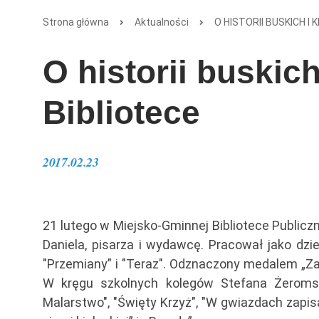
Strona główna
Aktualności
O HISTORII BUSKICH I
O historii buskic
Bibliotece
2017.02.23
21 lutego w Miejsko-Gminnej Bibliotece Public
Daniela, pisarza i wydawcę. Pracował jako dzi
"Przemiany” i "Teraz". Odznaczony medalem „Zasł
W kręgu szkolnych kolegów Stefana Żeromski
Malarstwo", "Święty Krzyż", "W gwiazdach zapis