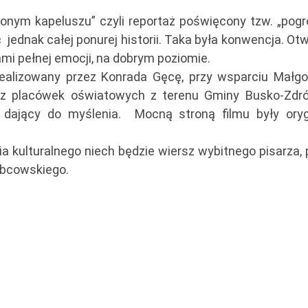
onym kapeluszu” czyli reportaż poświęcony tzw. „pog
ąc jednak całej ponurej historii. Taka była konwencja. Ot
ami pełnej emocji, na dobrym poziomie.
realizowany przez Konrada Gęcę, przy wsparciu Małgo
az placówek oświatowych z terenu Gminy Busko-Zdrój
, dający do myślenia. Mocną stroną filmu były oryg
ulturalnego niech będzie wiersz wybitnego pisarza, p
Obcowskiego.