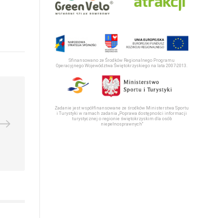
Sfinansowano ze Środków Regionalnego Programu
Operacyjnego Województwa Świętokrzyskiego na lata 2007-2013.
Zadanie jest współfinansowane ze środków Ministerstwa Sportu
i Turystyki w ramach zadania „Poprawa dostępności informacji
turystycznej o regionie świętokrzyskim dla osób
niepełnosprawnych“