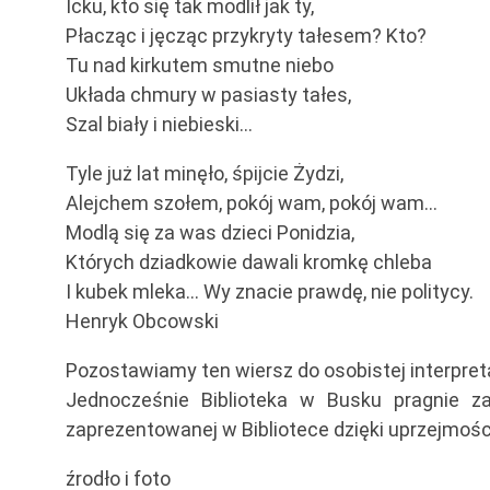
Icku, kto się tak modlił jak ty,
Płacząc i jęcząc przykryty tałesem? Kto?
Tu nad kirkutem smutne niebo
Układa chmury w pasiasty tałes,
Szal biały i niebieski…
Tyle już lat minęło, śpijcie Żydzi,
Alejchem szołem, pokój wam, pokój wam…
Modlą się za was dzieci Ponidzia,
Których dziadkowie dawali kromkę chleba
I kubek mleka… Wy znacie prawdę, nie politycy.
Henryk Obcowski
Pozostawiamy ten wiersz do osobistej interpreta
Jednocześnie Biblioteka w Busku pragnie z
zaprezentowanej w Bibliotece dzięki uprzejmo
źrodło i foto