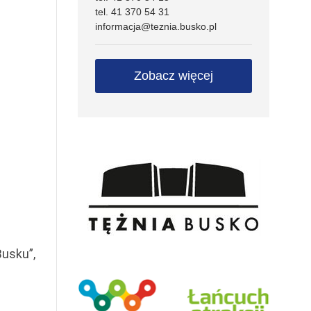
tel. 41 370 54 31
informacja@teznia.busko.pl
Zobacz więcej
usku”,