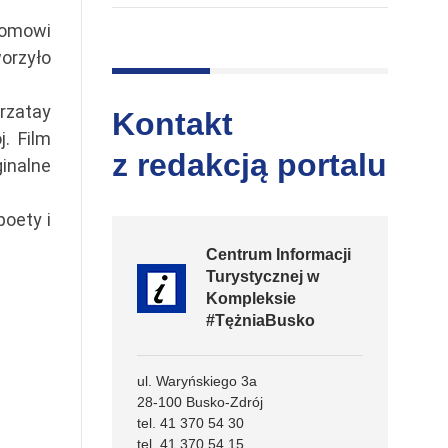
romowi
worzyło
rzatay
Kontakt
. Film
z redakcją portalu
inalne
oety i
Centrum Informacji
Turystycznej w
Kompleksie
#TężniaBusko
ul. Waryńskiego 3a
28-100 Busko-Zdrój
tel. 41 370 54 30
tel. 41 370 54 15