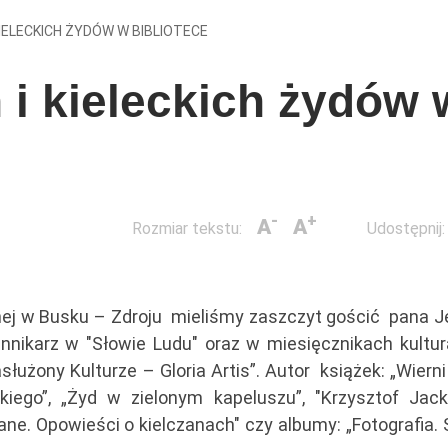
 KIELECKICH ŻYDÓW W BIBLIOTECE
h i kieleckich żydów 
-
+
A
A
Rozmiar tekstu:
Udostępnij:
znej w Busku – Zdroju mieliśmy zaszczyt gościć pana J
ennikarz w "Słowie Ludu" oraz w miesięcznikach kultur
użony Kulturze – Gloria Artis”. Autor książek: „Wierni
ego”, „Żyd w zielonym kapeluszu”, "Krzysztof Jack
ane. Opowieści o kielczanach" czy albumy: „Fotografia.