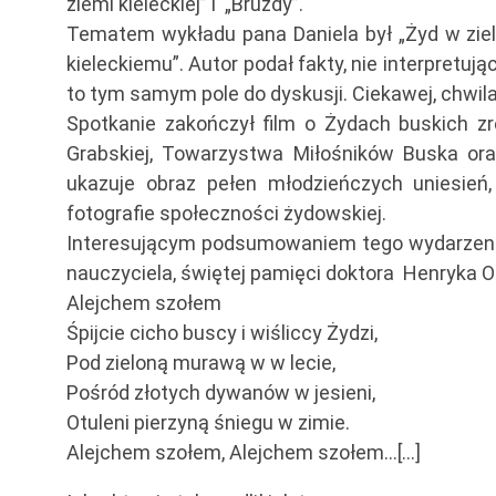
ziemi kieleckiej” i „Bruzdy”.
Tematem wykładu pana Daniela był „Żyd w ziel
kieleckiemu”. Autor podał fakty, nie interpretuj
to tym samym pole do dyskusji. Ciekawej, chwil
Spotkanie zakończył film o Żydach buskich z
Grabskiej, Towarzystwa Miłośników Buska or
ukazuje obraz pełen młodzieńczych uniesień
fotografie społeczności żydowskiej.
Interesującym podsumowaniem tego wydarzenia k
nauczyciela, świętej pamięci doktora Henryka 
Alejchem szołem
Śpijcie cicho buscy i wiśliccy Żydzi,
Pod zieloną murawą w w lecie,
Pośród złotych dywanów w jesieni,
Otuleni pierzyną śniegu w zimie.
Alejchem szołem, Alejchem szołem...[…]