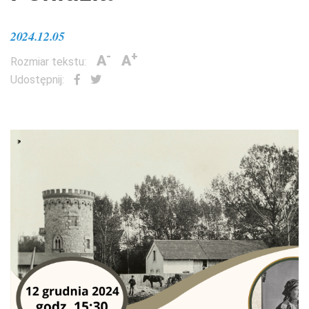
2024.12.05
-
+
A
A
Rozmiar tekstu:
Udostępnij: