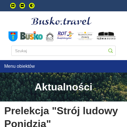
Przejdź
do
treści
głownej
Menu obiektów
Aktualności
Prelekcja "Strój ludowy
Ponidzia"