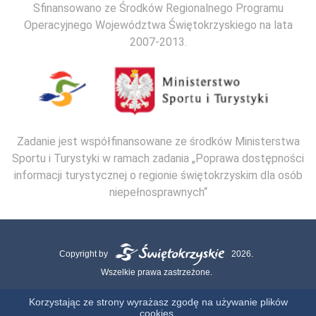
Sfinansowano ze Środków Regionalnego Programu
Operacyjnego Województwa Świętokrzyskiego na lata
2007-2013.
Zadanie jest współfinansowane ze środków Ministerstwa
Sportu i Turystyki w ramach zadania „Poprawa dostępności
informacji turystycznej o regionie świętokrzyskim dla osób
niepełnosprawnych“
Copyright by
2026.
Wszelkie prawa zastrzeżone.
Mapa strony
Kontakt
Polityka Cookies
Polityka Prywatności
Korzystając ze strony wyrażasz zgodę na używanie plików
cookies.