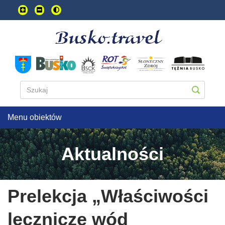
Przejdź
do
treści
głownej
Menu obiektów
Aktualności
Prelekcja „Właściwości
lecznicze wód