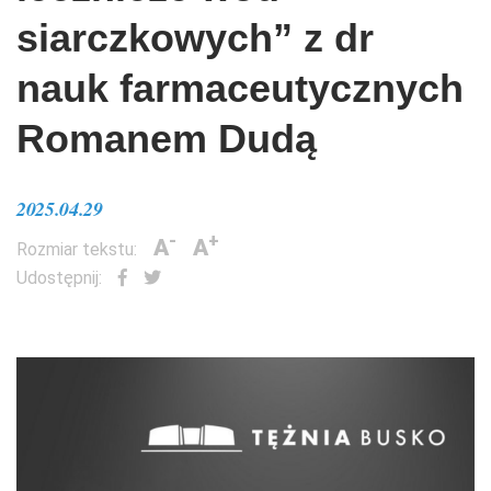
siarczkowych” z dr
nauk farmaceutycznych
Romanem Dudą
2025.04.29
-
+
A
A
Rozmiar tekstu:
Udostępnij: