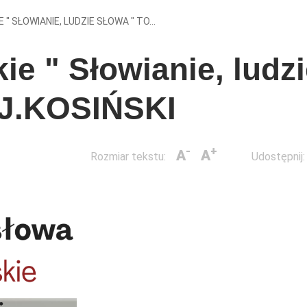
" SŁOWIANIE, LUDZIE SŁOWA " TO...
ie " Słowianie, ludz
J.KOSIŃSKI
-
+
A
A
Rozmiar tekstu:
Udostępnij: