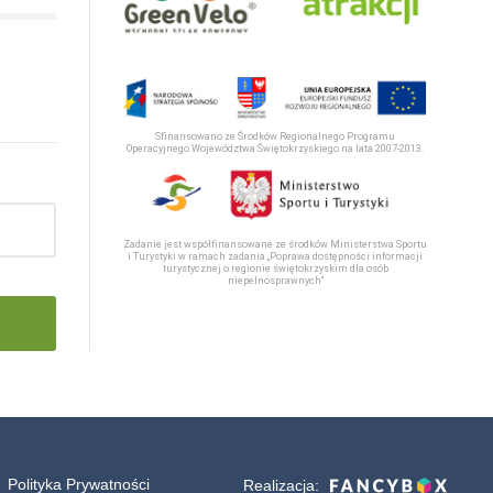
Sfinansowano ze Środków Regionalnego Programu
Operacyjnego Województwa Świętokrzyskiego na lata 2007-2013.
Zadanie jest współfinansowane ze środków Ministerstwa Sportu
i Turystyki w ramach zadania „Poprawa dostępności informacji
turystycznej o regionie świętokrzyskim dla osób
niepełnosprawnych“
Polityka Prywatności
Realizacja: