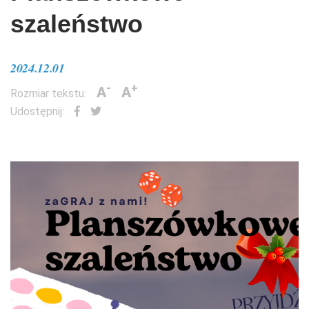
szaleństwo
2024.12.01
-
+
A
A
Rozmiar tekstu:
Udostępnij: