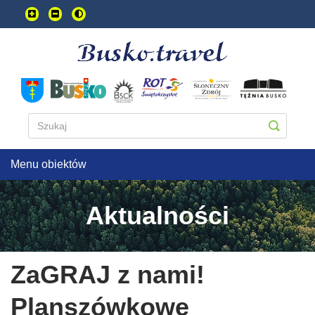
Przejdź
do
treści
głownej
Menu obiektów
Aktualności
ZaGRAJ z nami!
Planszówkowe