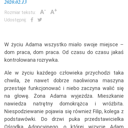
2020.02.13
-
+
A
A
Rozmiar tekstu:
Udostępnij:
W życiu Adama wszystko miało swoje miejsce –
dom praca, dom praca. Od czasu do czasu jakaś
kontrolowana rozrywka.
Ale w życiu każdego człowieka przychodzi taka
chwila, że nawet dobrze naoliwiona maszyna
przestaje funkcjonować i niebo zaczyna walić się
na głowę. Żona Adama wyjeżdża. Mieszkanie
nawiedza natrętny domokrążca i wróżbita.
Niespodziewanie pojawia się również Filip, kolega z
podstawówki. Do drzwi puka przedstawicielka
Ośrodka Adopcyjnego, o której wizycie Adam