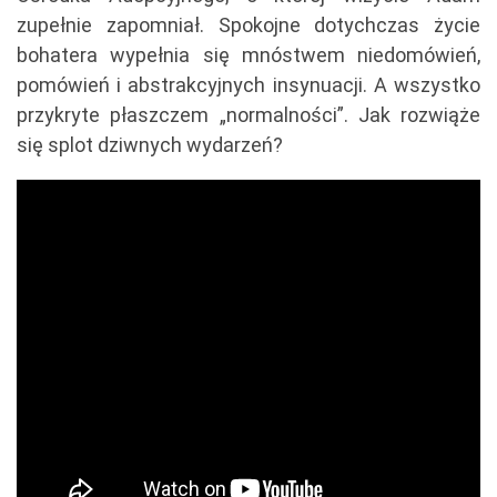
zupełnie zapomniał. Spokojne dotychczas życie
bohatera wypełnia się mnóstwem niedomówień,
pomówień i abstrakcyjnych insynuacji. A wszystko
przykryte płaszczem „normalności”. Jak rozwiąże
się splot dziwnych wydarzeń?