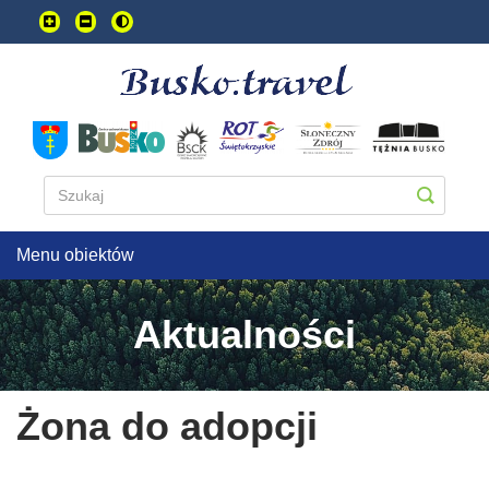
Przejdź
do
treści
głownej
Menu obiektów
Aktualności
Żona do adopcji